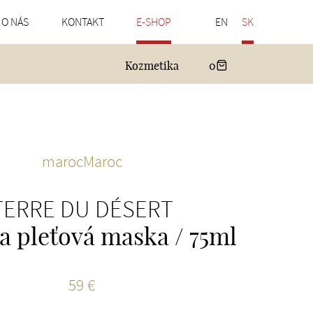
O NÁS
KONTAKT
E-SHOP
EN
SK
Kozmetika
0
marocMaroc
TERRE DU DÉSERT
ca pleťová maska / 75ml
59 €