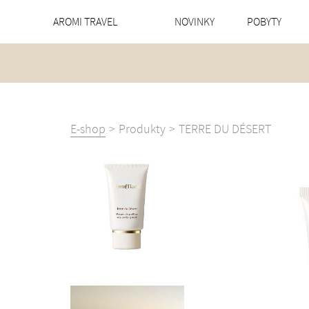
Domov
AROMI TRAVEL
NOVINKY
POBYTY
Novinky
Pobyty
Naše
útočisko
Corporate
E-shop
Produkty
TERRE DU DÉSERT
wellness
Služby
O
nás
Kontakt
E-
shop
EN