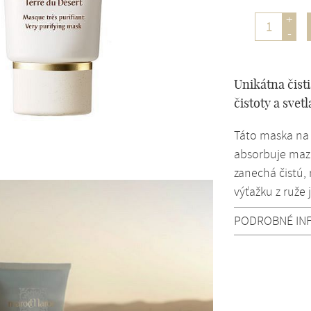
+
-
Unikátna čist
čistoty a svetl
Táto maska na
absorbuje maz 
zanechá čistú,
výťažku z ruže
PODROBNÉ IN