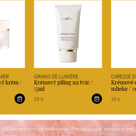
NIER
GRAINS DE LUMIÉRE
CARESSE D
vý krém /
Krémový píling na tvár /
Krémové o
75ml
mlieko / 
59 €
39 €
Všeobecné obchodné podmienky
Prevádzkovateľ webovej stránky