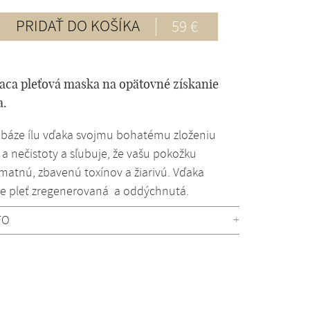
PRIDAŤ DO KOŠÍKA
59 €
iaca pleťová maska na opätovné získanie
a.
 báze ílu vďaka svojmu bohatému zloženiu
a nečistoty a sľubuje, že vašu pokožku
 matnú, zbavenú toxínov a žiarivú. Vďaka
 je pleť zregenerovaná a oddýchnutá.
FO
+