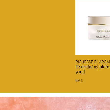
RICHESSE D´ARGA
Hydratačný pleťo
50ml
69 €