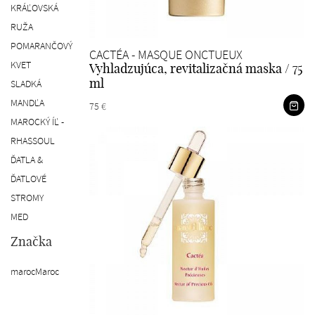
KRÁĽOVSKÁ
RUŽA
POMARANČOVÝ
CACTÉA - MASQUE ONCTUEUX
KVET
Vyhladzujúca, revitalizačná maska / 75
SLADKÁ
ml
MANDĽA
75 €
MAROCKÝ ÍĽ -
RHASSOUL
ĎATLA &
ĎATLOVÉ
STROMY
MED
Značka
marocMaroc