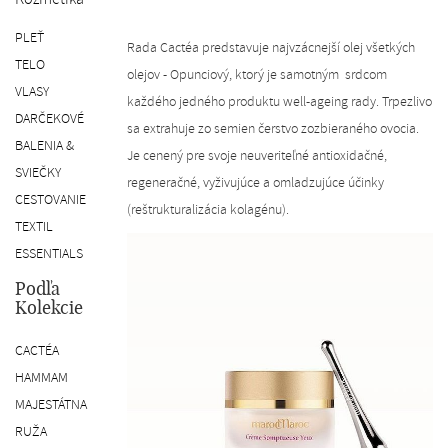
SK
PLEŤ
Rada Cactéa predstavuje najvzácnejší olej všetkých
TELO
olejov - Opunciový, ktorý je samotným srdcom
VLASY
každého jedného produktu well-ageing rady. Trpezlivo
DARČEKOVÉ
sa extrahuje zo semien čerstvo zozbieraného ovocia.
BALENIA &
Je cenený pre svoje neuveriteľné antioxidačné,
SVIEČKY
regeneračné, vyživujúce a omladzujúce účinky
CESTOVANIE
(reštrukturalizácia kolagénu).
TEXTIL
ESSENTIALS
Podľa
Kolekcie
CACTÉA
HAMMAM
MAJESTÁTNA
RUŽA