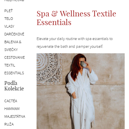
SK
PLEŤ
Spa & Wellness Textile
TELO
Essentials
VLASY
DARČEKOVÉ
Elevate your daily routine with spa essentials to
BALENIA &
rejuvenate the bath and pamper yourself.
SVIEČKY
CESTOVANIE
TEXTIL
ESSENTIALS
Podľa
Kolekcie
CACTÉA
HAMMAM
MAJESTÁTNA
RUŽA