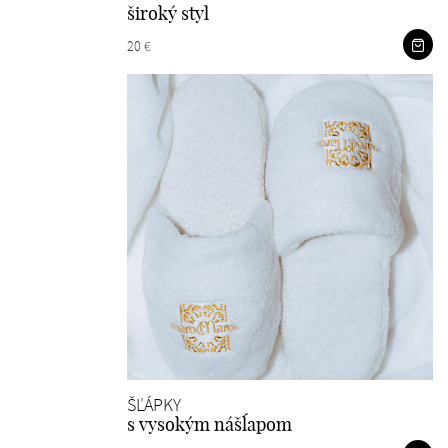
široký styl
20 €
ŠĽÁPKY
s vysokým nášĺapom