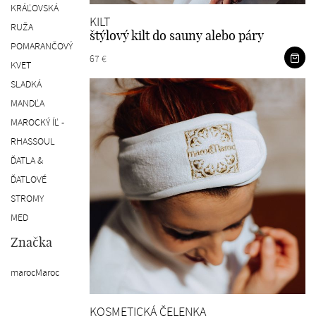
KRÁĽOVSKÁ
KILT
RUŽA
štýlový kilt do sauny alebo páry
POMARANČOVÝ
67 €
KVET
SLADKÁ
MANDĽA
MAROCKÝ ÍĽ -
RHASSOUL
ĎATLA &
ĎATLOVÉ
STROMY
MED
Značka
marocMaroc
KOSMETICKÁ ČELENKA