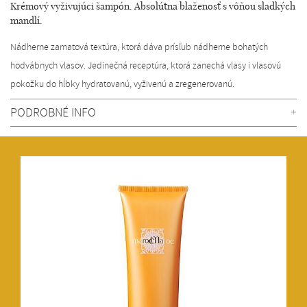
Krémový vyživujúci šampón. Absolútna blaženosť s vôňou sladkých
mandlí.
Nádherne zamatová textúra, ktorá dáva prísľub nádherne bohatých
hodvábnych vlasov. Jedinečná receptúra, ktorá zanechá vlasy i vlasovú
pokožku do hĺbky hydratovanú, vyživenú a zregenerovanú.
PODROBNÉ INFO
+