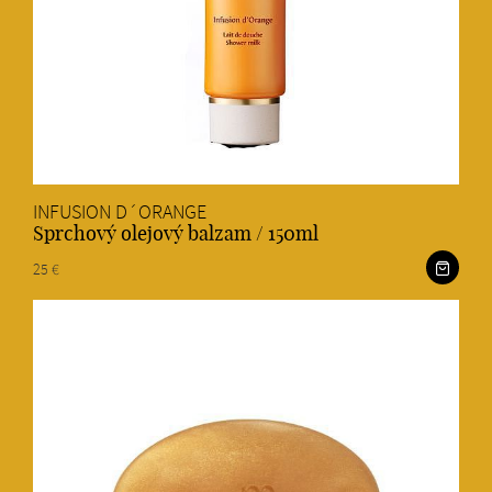
INFUSION D´ORANGE
Sprchový olejový balzam / 150ml
25 €