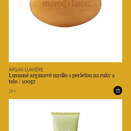
ARGAN LUMIÉRE
Luxusné arganové mydlo s perleťou na ruky a
telo / 100gr
20 €