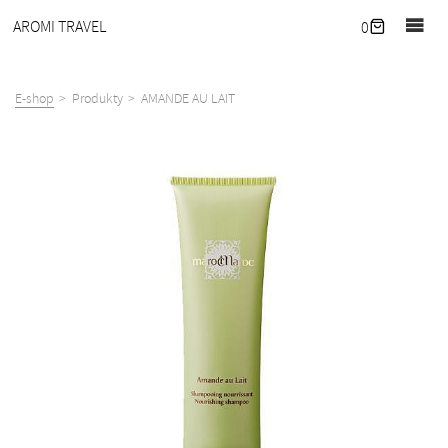
Domov
AROMI TRAVEL
0
Novinky
Pobyty
E-shop
Produkty
AMANDE AU LAIT
Naše
útočisko
Corporate
wellness
Služby
O
nás
Kontakt
E-
shop
EN