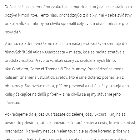
Deň sa začína za jemného zvuku hlasu muezína, ktorý sa nesie krajinou a
pozýva k modlitbe. Tento hlas, prichádzajúci z diaľky, má v sebe zvláštny
pokoj a hĺbku – akoby na chvíľu spomalil celý svet a otvoril priestor pre
nový deň.
V tomto naladení vyrážame na cestu a naša prvá zastávka smeruje do
filmových štúdií Atlas v Ouarzazate – miesta, kde sa realita stretáva s
predstavivosťou. Práve tu vznikali scény zo svetoznámych filmov
ako
Gladiator
,
Game of Thrones
či
The Mummy
. Prechádzať sa medzi
kulisami znamená vstúpiť do svetov, ktoré sme doteraz poznali len z
obrazovky. Staroveké mestá, púštne pevnosti a tiché uličky tu stoja ako
kulisy čakajúce na ďalší príbeh – a na chvíľu sa aj my stávame jeho
súčasťou.
Pokračujeme ďalej cez Ouarzazate do zelenej oázy Skoura. Krajina sa
otvára do priestoru, kde sa nachádzajú staré kasby a cesty, ktorými kedysi
prechádzali karavány nesúce nielen tovar, ale aj vône korenia, príbehy a
tajomstvá z diaľok. Staré kasby tu stoja ako tichí strážcovia času. V ich