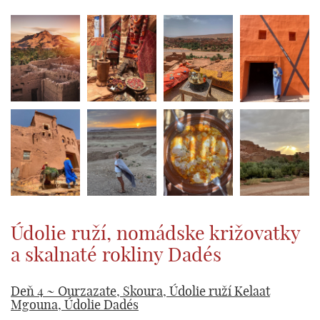
Údolie ruží, nomádske križovatky
a skalnaté rokliny Dadés
Deň 4 ~ Ourzazate, Skoura, Údolie ruží Kelaat
Mgouna, Údolie Dadés