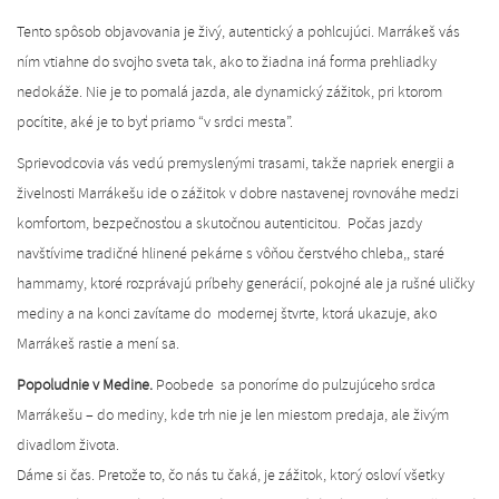
Tento spôsob objavovania je živý, autentický a pohlcujúci. Marrákeš vás
ním vtiahne do svojho sveta tak, ako to žiadna iná forma prehliadky
nedokáže. Nie je to pomalá jazda, ale dynamický zážitok, pri ktorom
pocítite, aké je to byť priamo “v srdci mesta”.
Sprievodcovia vás vedú premyslenými trasami, takže napriek energii a
živelnosti Marrákešu ide o zážitok v dobre nastavenej rovnováhe medzi
komfortom, bezpečnosťou a skutočnou autenticitou. Počas jazdy
navštívime tradičné hlinené pekárne s vôňou čerstvého chleba,, staré
hammamy, ktoré rozprávajú príbehy generácií, pokojné ale ja rušné uličky
mediny a na konci zavítame do modernej štvrte, ktorá ukazuje, ako
Marrákeš rastie a mení sa.
Popoludnie v Medine.
Poobede sa ponoríme do pulzujúceho srdca
Marrákešu – do mediny, kde trh nie je len miestom predaja, ale živým
divadlom života.
Dáme si čas. Pretože to, čo nás tu čaká, je zážitok, ktorý osloví všetky