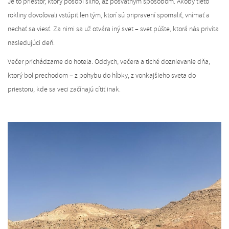
Je to priestor, ktorý pôsobí silno, až posvätným spôsobom. Akoby tieto
rokliny dovoľovali vstúpiť len tým, ktorí sú pripravení spomaliť, vnímať a
nechať sa viesť. Za nimi sa už otvára iný svet – svet púšte, ktorá nás privíta
nasledujúci deň.
Večer prichádzame do hotela. Oddych, večera a tiché doznievanie dňa,
ktorý bol prechodom – z pohybu do hĺbky, z vonkajšieho sveta do
priestoru, kde sa veci začínajú cítiť inak.