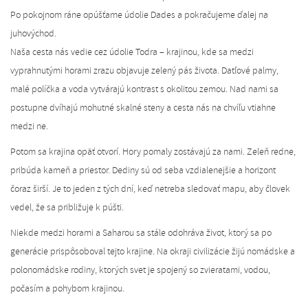
Po pokojnom ráne opúšťame údolie Dades a pokračujeme ďalej na
juhovýchod.
Naša cesta nás vedie cez údolie Todra – krajinou, kde sa medzi
vyprahnutými horami zrazu objavuje zelený pás života. Datľové palmy,
malé políčka a voda vytvárajú kontrast s okolitou zemou. Nad nami sa
postupne dvíhajú mohutné skalné steny a cesta nás na chvíľu vtiahne
medzi ne.
Potom sa krajina opäť otvorí. Hory pomaly zostávajú za nami. Zeleň redne,
pribúda kameň a priestor. Dediny sú od seba vzdialenejšie a horizont
čoraz širší. Je to jeden z tých dní, keď netreba sledovať mapu, aby človek
vedel, že sa približuje k púšti.
Niekde medzi horami a Saharou sa stále odohráva život, ktorý sa po
generácie prispôsoboval tejto krajine. Na okraji civilizácie žijú nomádske a
polonomádske rodiny, ktorých svet je spojený so zvieratami, vodou,
počasím a pohybom krajinou.