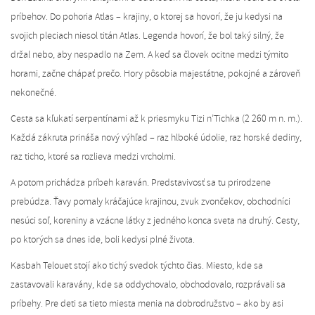
príbehov. Do pohoria Atlas – krajiny, o ktorej sa hovorí, že ju kedysi na
svojich pleciach niesol titán Atlas. Legenda hovorí, že bol taký silný, že
držal nebo, aby nespadlo na Zem. A keď sa človek ocitne medzi týmito
horami, začne chápať prečo. Hory pôsobia majestátne, pokojné a zároveň
nekonečné.
Cesta sa kľukatí serpentínami až k priesmyku Tizi n’Tichka (2 260 m n. m.).
Každá zákruta prináša nový výhľad – raz hlboké údolie, raz horské dediny,
raz ticho, ktoré sa rozlieva medzi vrcholmi.
A potom prichádza príbeh karaván. Predstavivosť sa tu prirodzene
prebúdza. Ťavy pomaly kráčajúce krajinou, zvuk zvončekov, obchodníci
nesúci soľ, koreniny a vzácne látky z jedného konca sveta na druhý. Cesty,
po ktorých sa dnes ide, boli kedysi plné života.
Kasbah Telouet stojí ako tichý svedok týchto čias. Miesto, kde sa
zastavovali karavány, kde sa oddychovalo, obchodovalo, rozprávali sa
príbehy. Pre deti sa tieto miesta menia na dobrodružstvo – ako by asi