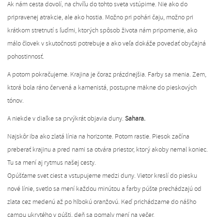
Ak nám cesta dovolí, na chvíľu do tohto sveta vstúpime. Nie ako do
pripravenej atrakcie, ale ako hostia. Možno pri pohári čaju, možno pri
krátkom stretnutí s ľuďmi, ktorých spôsob života nám pripomenie, ako
málo človek v skutočnosti potrebuje a ako veľa dokáže povedať obyčajná
pohostinnosť.
A potom pokračujeme. Krajina je čoraz prázdnejšia. Farby sa menia. Zem,
ktorá bola ráno červená a kamenistá, postupne mäkne do pieskových
tónov.
A niekde v diaľke sa prvýkrát objavia duny.
Sahara.
Najskôr iba ako zlatá línia na horizonte. Potom rastie. Piesok začína
preberať krajinu a pred nami sa otvára priestor, ktorý akoby nemal koniec.
Tu sa mení aj rytmus našej cesty.
Opúšťame svet ciest a vstupujeme medzi duny. Vietor kreslí do piesku
nové línie, svetlo sa mení každou minútou a farby púšte prechádzajú od
zlata cez medenú až po hlbokú oranžovú. Keď prichádzame do nášho
campu ukrytého v púšti, deň sa pomaly mení na večer.