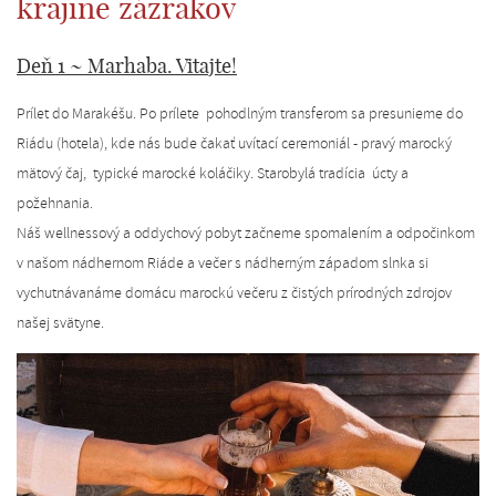
krajine zázrakov
Deň 1 ~ Marhaba. Vitajte!
Prílet do Marakéšu. Po prílete pohodlným transferom sa presunieme do
Riádu (hotela), kde nás bude čakať uvítací ceremoniál - pravý marocký
mätový čaj, typické marocké koláčiky. Starobylá tradícia úcty a
požehnania.
Náš wellnessový a oddychový pobyt začneme spomalením a odpočinkom
v našom nádhernom Riáde a večer s nádherným západom slnka si
vychutnávanáme domácu marockú večeru z čistých prírodných zdrojov
našej svätyne.