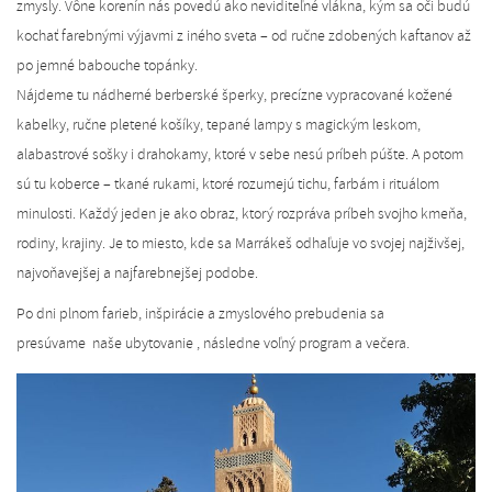
zmysly. Vône korenín nás povedú ako neviditeľné vlákna, kým sa oči budú
kochať farebnými výjavmi z iného sveta – od ručne zdobených kaftanov až
po jemné babouche topánky.
Nájdeme tu nádherné berberské šperky, precízne vypracované kožené
kabelky, ručne pletené košíky, tepané lampy s magickým leskom,
alabastrové sošky i drahokamy, ktoré v sebe nesú príbeh púšte. A potom
sú tu koberce – tkané rukami, ktoré rozumejú tichu, farbám i rituálom
minulosti. Každý jeden je ako obraz, ktorý rozpráva príbeh svojho kmeňa,
rodiny, krajiny. Je to miesto, kde sa Marrákeš odhaľuje vo svojej najživšej,
najvoňavejšej a najfarebnejšej podobe.
Po dni plnom farieb, inšpirácie a zmyslového prebudenia sa
presúvame naše ubytovanie , následne voľný program a večera.