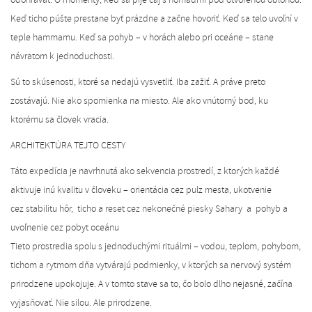
Keď ticho púšte prestane byť prázdne a začne hovoriť. Keď sa telo uvoľní v
teple hammamu. Keď sa pohyb – v horách alebo pri oceáne – stane
návratom k jednoduchosti.
Sú to skúsenosti, ktoré sa nedajú vysvetliť. Iba zažiť. A práve preto
zostávajú. Nie ako spomienka na miesto. Ale ako vnútorný bod, ku
ktorému sa človek vracia.
ARCHITEKTÚRA TEJTO CESTY
Táto expedícia je navrhnutá ako sekvencia prostredí, z ktorých každé
aktivuje inú kvalitu v človeku – orientácia cez pulz mesta, ukotvenie
cez stabilitu hôr, ticho a reset cez nekonečné piesky Sahary a pohyb a
uvoľnenie cez pobyt oceánu
Tieto prostredia spolu s jednoduchými rituálmi – vodou, teplom, pohybom,
tichom a rytmom dňa vytvárajú podmienky, v ktorých sa nervový systém
prirodzene upokojuje. A v tomto stave sa to, čo bolo dlho nejasné, začína
vyjasňovať. Nie silou. Ale prirodzene.