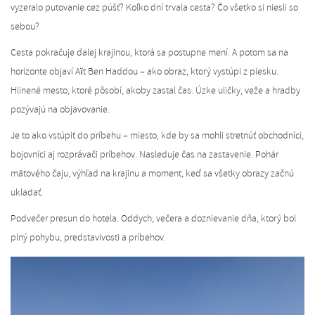
vyzeralo putovanie cez púšť? Koľko dní trvala cesta? Čo všetko si niesli so
sebou?
Cesta pokračuje ďalej krajinou, ktorá sa postupne mení. A potom sa na
horizonte objaví Aït Ben Haddou – ako obraz, ktorý vystúpi z piesku.
Hlinené mesto, ktoré pôsobí, akoby zastal čas. Úzke uličky, veže a hradby
pozývajú na objavovanie.
Je to ako vstúpiť do príbehu – miesto, kde by sa mohli stretnúť obchodníci,
bojovníci aj rozprávači príbehov. Nasleduje čas na zastavenie. Pohár
mätového čaju, výhľad na krajinu a moment, keď sa všetky obrazy začnú
ukladať.
Podvečer presun do hotela. Oddych, večera a doznievanie dňa, ktorý bol
plný pohybu, predstavivosti a príbehov.