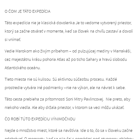
SK
O ČOM JE TÁTO EXPEDÍCIA
Táto expedícia nie je klasická dovolenka.Je to vedome vytvorený priestor,
ktorý sa začne otvárať v momente, keď sa človek na chvíľu zastaví a dovolí
si vnímať.
Vedie Marokom ako živým príbehom – od pulzujúcej mediny v Marrakéši,
cez majestátnu krásu pohoria Atlas až po ticho Sahary a hravú slobodu
Atlantického oceánu.
Tieto miesta nie sú kulisou. Sú aktívnou súčasťou procesu. Každé
prostredie vytvára iné podmienky –nie na výkon, ale na návrat k sebe.
Táto cesta prebieha za prítomnosti Soni Mitry Pavlincovej. Nie preto, aby
niekoho viedla. Ale aby držala priestor, v ktorom sa veci môžu ukázať.
ČO ROBÍ TÚTO EXPEDÍCIU VÝNIMOČNOU
Nejde o množstvo miest, ktoré sa navštívia. Ide o to, čo sa v človeku začne
odohrávať. O momenty, keď sa pije čaj s nomádmi pod otvorenou oblohou.