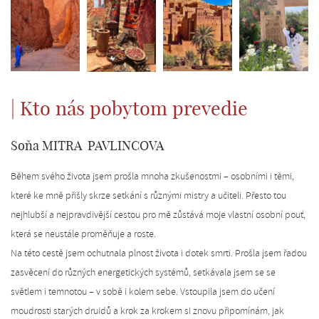
| Kto nás pobytom prevedie
Soňa MITRA PAVLINCOVA
Během svého života jsem prošla mnoha zkušenostmi – osobními i těmi,
které ke mně přišly skrze setkání s různými mistry a učiteli. Přesto tou
nejhlubší a nejpravdivější cestou pro mě zůstává moje vlastní osobní pouť,
která se neustále proměňuje a roste.
Na této cestě jsem ochutnala plnost života i dotek smrti. Prošla jsem řadou
zasvěcení do různých energetických systémů, setkávala jsem se se
světlem i temnotou – v sobě i kolem sebe. Vstoupila jsem do učení
moudrosti starých druidů a krok za krokem si znovu připomínám, jak