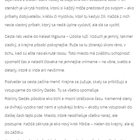
stenách je ukrytá história, ktorú si každý môže predstaviť po svojom – ako
príbehy dobývateľov, kráľov či mystikov, ktorí tu kedysi žili. Každá z nich
nesie vlastný príbeh, ktorý sa nedá úplne vysloviť, ale dá sa vycítiť.
Cesta nás vedie do Kelaat Mgouna – Údolia ruží. Vzduch je jemný, takmer
sladký, a krajina pôsobí pokojnejšie. Ruže sa tu zbierajú skoro ráno, v
tichu, keď sú ešte nasiaknuté rosou. Toto miesto má zvláštnu schopnosť
spomaliť čas a naladiť človeka na jemnejšie vnímanie – na vône, svetlo a
detaily, ktoré si inde ani nevšimne.
Podvečer sa cesta začína meniť. Krajina sa zužuje, skaly sa približujú a
vstupujeme do rokliny Dadés. Tu sa všetko spomaľuje.
Rokliny Dadés pôsobia ako tichí a mocní strážcovia času. Kamenné steny
sa dvíhajú vysoko nad nami a vytvárajú bránu – akoby sme vstupovali do
ďalšej časti tejto púte. Miesto, ktoré neodhaľuje všetko naraz, ale
postupne. Každá zákruta je ako nový krok hlbšie – nielen do krajiny, ale aj
do zážitku.