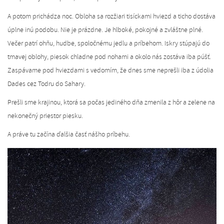
A potom prichádza noc. Obloha sa rozžiari tisíckami hviezd a ticho dostáva
úplne inú podobu. Nie je prázdne. Je hlboké, pokojné a zvláštne plné.
Večer patrí ohňu, hudbe, spoločnému jedlu a príbehom. Iskry stúpajú do
tmavej oblohy, piesok chladne pod nohami a okolo nás zostáva iba púšť.
Zaspávame pod hviezdami s vedomím, že dnes sme neprešli iba z údolia
Dades cez Todru do Sahary.
Prešli sme krajinou, ktorá sa počas jediného dňa zmenila z hôr a zelene na
nekonečný priestor piesku.
A práve tu začína ďalšia časť nášho príbehu.