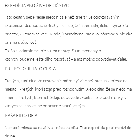
EXPEDÍCIA AKO ŽIVÉ DEDIČSTVO
Táto cesta v sebe nesie niečo hlbšie než itinerár. Je odovzdávaním
skúsenosti. Jednoduché rituály – chlieb, čaj, stretnutia, ticho – vytvárajú
priestor, v ktorom sa veci ukladajú prirodzene. Nie ako informácia. Ale ako
priama skúsenosť.
To, čo si odnesieme, nie sú len obrazy. Sú to momenty o
ktorých budeme ešte dlho rozprávať – a raz možno odovzdávať ďalej.
PRE KOHO JE TÁTO CESTA
Pre tých, ktorí cítia, že cestovanie môže byť viac než presun z miesta na
miesto. Pre tých, ktorí stoja pred rozhodnutím. Alebo cítia, že sa niečo má
zmeniť. Pre tých, ktorí nehľadajú odpovede zvonku – ale podmienky, v
ktorých sa ich vlastné odpovede stanú jasnými.
NAŠA FILOZOFIA
Niektoré miesta sa navštívia. Iné sa zapíšu. Táto expedícia patrí medzi tie
druhé.