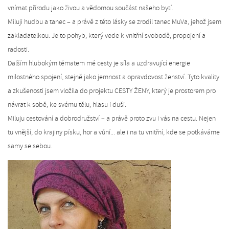
vnímat přírodu jako živou a vědomou součást našeho bytí.
Miluji hudbu a tanec – a právě z této lásky se zrodil tanec MuVa, jehož jsem
zakladatelkou. Je to pohyb, který vede k vnitřní svobodě, propojení a
radosti.
Dalším hlubokým tématem mé cesty je síla a uzdravující energie
milostného spojení, stejně jako jemnost a opravdovost ženství. Tyto kvality
a zkušenosti jsem vložila do projektu CESTY ŽENY, který je prostorem pro
návrat k sobě, ke svému tělu, hlasu i duši.
Miluju cestování a dobrodružství – a právě proto zvu i vás na cestu. Nejen
tu vnější, do krajiny písku, hor a vůní... ale i na tu vnitřní, kde se potkáváme
samy se sebou.