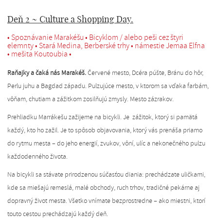
Deň 2 ~ Culture a Shopping Day.
• Spoznávanie Marakéšu • Bicyklom / alebo peši cez štyri
elemnty • Stará Medina, Berberské trhy • námestie Jemaa Elfna
• mešita Koutoubia •
Raňajky a čaká nás Marakéš.
Červené mesto, Dcéra púšte, Bránu do hôr,
Perlu juhu a Bagdad západu. Pulzujúce mesto, v ktorom sa vďaka farbám,
vôňam, chutiam a zážitkom zosilňujú zmysly. Mesto zázrakov.
Prehliadku Marrákešu zažijeme na bicykli. Je zážitok, ktorý si pamätá
každý, kto ho zažil. Je to spôsob objavovania, ktorý vás prenáša priamo
do rytmu mesta – do jeho energií, zvukov, vôní, ulíc a nekonečného pulzu
každodenného života.
Na bicykli sa stávate prirodzenou súčasťou diania: prechádzate uličkami,
kde sa miešajú remeslá, malé obchody, ruch trhov, tradičné pekárne aj
dopravný život mesta. Všetko vnímate bezprostredne – ako miestni, ktorí
touto cestou prechádzajú každý deň.