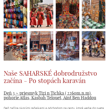
Naše SAHARSKÉ dobrodružstvo
začína - Po stopách karaván
Deň 3 ~ priesmyk Tizi n Tichka ( 2260m.n.m),
pohorie Atlas, Kasbah Telouet, Aint Ben Haddou
Deň začína skorými raňajkami a odchodom na cestu, ktorá vedie do sveta