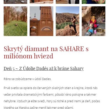
Skrytý diamant na SAHARE s
miliónom hviezd
Deň 5 ~ Z Údolie Dadés až k bráne Sahary
Ráno sa zobúdzame v údolí Dades.
Prvé svetlo sa opiera do červených skalných stien a krajina, ktorá nás
večer privítala dramatickými farbami, pôsobí ráno pokojne a takmer
nehybne. Vzduch je ešte svieži, hory sú tiché a pred nami je deň, počas
ktorého sa Maroko začne meniť takmer pred očami.